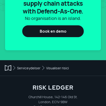
supply chain attacks
with Defend-As-One.
No organisation is an island.
Book en demo
Serviceydelser
Visualiser risici
Churchill House, 142-146 Old St.
London, EC1V 9BW